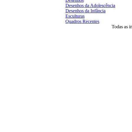
Desenhos
Desenhos da Adolescência
Desenhos da Infância
Esculturas
Quadros Recentes
Todas as im
Desenvolvido por
Agência MKP
- Todos o