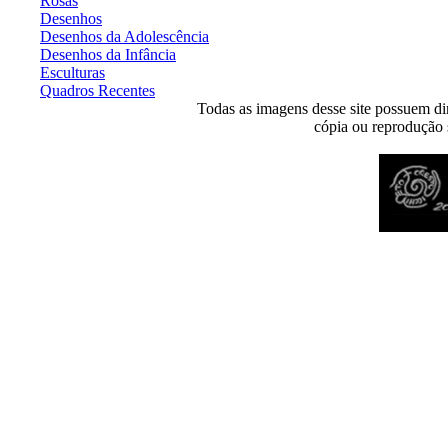
Rosas
Desenhos
Desenhos da Adolescência
Desenhos da Infância
Esculturas
Quadros Recentes
Todas as imagens desse site possuem dir
cópia ou reprodução s
Desenvolvido por
Agência MKP
- Todos os direitos reservados 2026