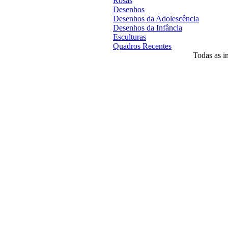
Rosas
Desenhos
Desenhos da Adolescência
Desenhos da Infância
Esculturas
Quadros Recentes
Todas as im
Desenvolvido por
Agência MKP
- Todos o