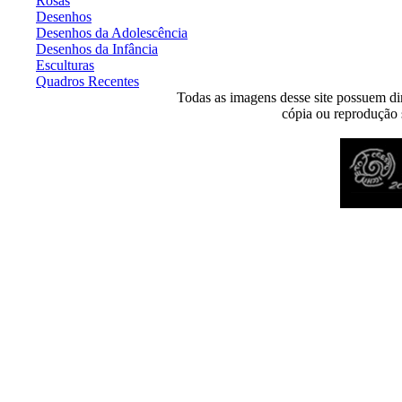
Rosas
Desenhos
Desenhos da Adolescência
Desenhos da Infância
Esculturas
Quadros Recentes
Todas as imagens desse site possuem dir
cópia ou reprodução s
Desenvolvido por
Agência MKP
- Todos os direitos reservados 2026