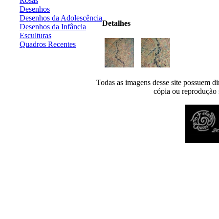
Rosas
Desenhos
Desenhos da Adolescência
Detalhes
Desenhos da Infância
Esculturas
Quadros Recentes
Todas as imagens desse site possuem dir
cópia ou reprodução s
Desenvolvido por
Agência MKP
- Todos os direitos reservados 2026