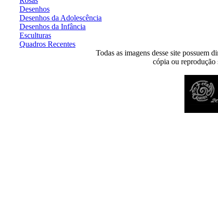
Rosas
Desenhos
Desenhos da Adolescência
Desenhos da Infância
Esculturas
Quadros Recentes
Todas as imagens desse site possuem dir
cópia ou reprodução s
Desenvolvido por
Agência MKP
- Todos os direitos reservados 2026