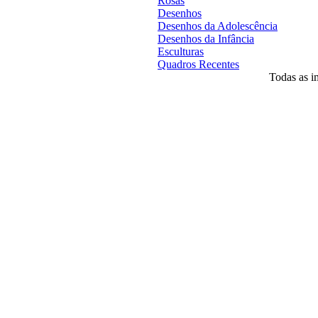
Rosas
Desenhos
Desenhos da Adolescência
Desenhos da Infância
Esculturas
Quadros Recentes
Todas as im
Desenvolvido por
Agência MKP
- Todos o