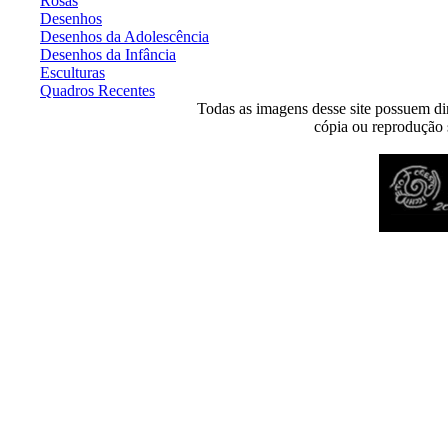
Rosas
Desenhos
Desenhos da Adolescência
Desenhos da Infância
Esculturas
Quadros Recentes
Todas as imagens desse site possuem dir
cópia ou reprodução s
Desenvolvido por
Agência MKP
- Todos os direitos reservados 2026