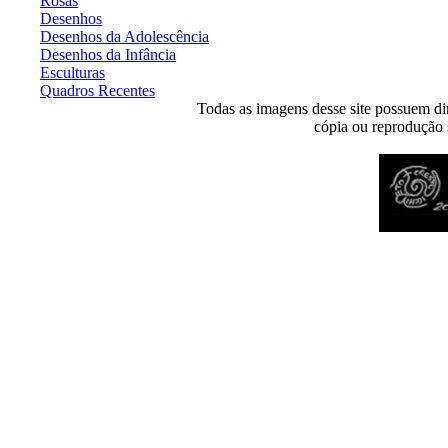
Rosas
Desenhos
Desenhos da Adolescência
Desenhos da Infância
Esculturas
Quadros Recentes
Todas as imagens desse site possuem dir
cópia ou reprodução s
Desenvolvido por
Agência MKP
- Todos os direitos reservados 2026