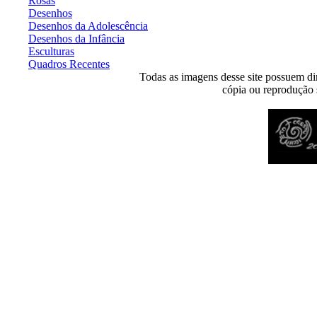
Rosas
Desenhos
Desenhos da Adolescência
Desenhos da Infância
Esculturas
Quadros Recentes
Todas as imagens desse site possuem dir
cópia ou reprodução s
Desenvolvido por
Agência MKP
- Todos os direitos reservados 2026