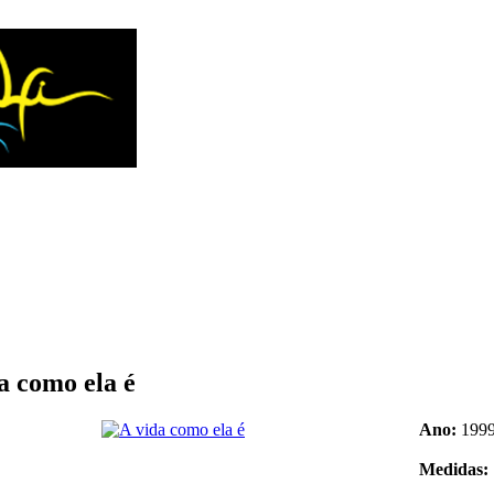
a como ela é
Ano:
199
Medidas: