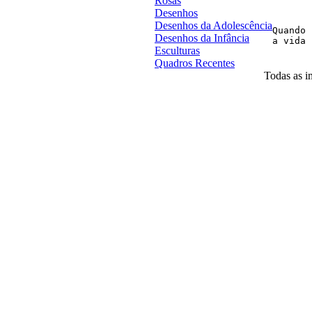
Rosas
Desenhos
Desenhos da Adolescência
Quando 
Desenhos da Infância
Esculturas
Quadros Recentes
Todas as im
Desenvolvido por
Agência MKP
- Todos o