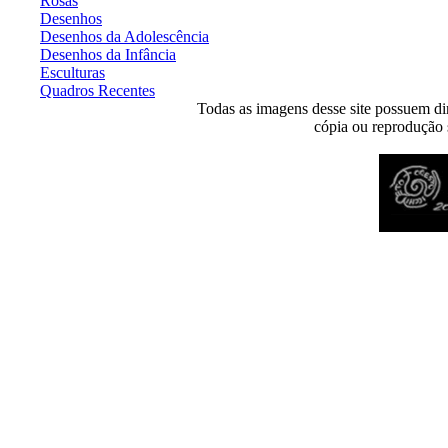
Rosas
Desenhos
Desenhos da Adolescência
Desenhos da Infância
Esculturas
Quadros Recentes
Todas as imagens desse site possuem dir
cópia ou reprodução s
Desenvolvido por
Agência MKP
- Todos os direitos reservados 2026