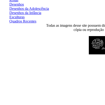
Rosas
Desenhos
Desenhos da Adolescência
Desenhos da Infância
Esculturas
Quadros Recentes
Todas as imagens desse site possuem dir
cópia ou reprodução s
Desenvolvido por
Agência MKP
- Todos os direitos reservados 2026