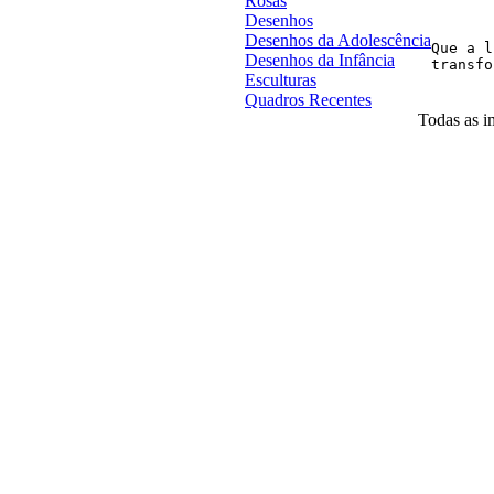
Rosas
Desenhos
Desenhos da Adolescência
Que a l
Desenhos da Infância
Esculturas
Quadros Recentes
Todas as im
Desenvolvido por
Agência MKP
- Todos o