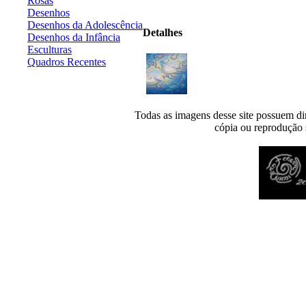
Rosas
Desenhos
Desenhos da Adolescência
Detalhes
Desenhos da Infância
Esculturas
Quadros Recentes
Todas as imagens desse site possuem dir
cópia ou reprodução s
Desenvolvido por
Agência MKP
- Todos os direitos reservados 2026