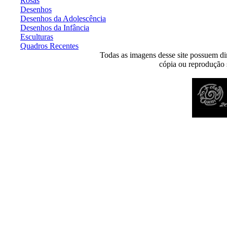
Rosas
Desenhos
Desenhos da Adolescência
Desenhos da Infância
Esculturas
Quadros Recentes
Todas as imagens desse site possuem dir
cópia ou reprodução s
Desenvolvido por
Agência MKP
- Todos os direitos reservados 2026