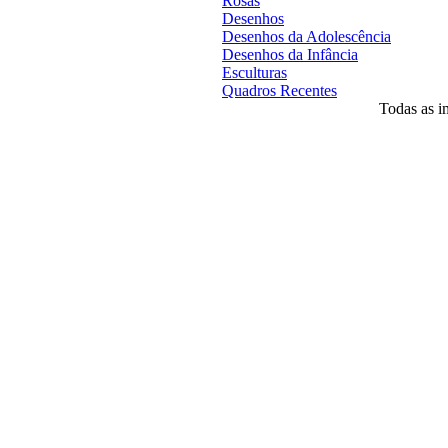
Rosas
Desenhos
Desenhos da Adolescência
Desenhos da Infância
Esculturas
Quadros Recentes
Todas as im
Desenvolvido por
Agência MKP
- Todos o