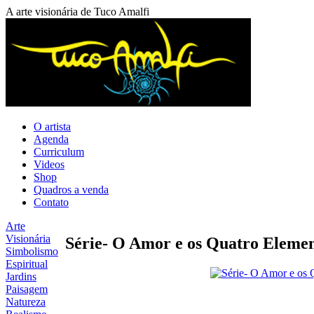
A arte visionária de Tuco Amalfi
O artista
Agenda
Curriculum
Videos
Shop
Quadros a venda
Contato
Arte
Visionária
Série- O Amor e os Quatro Elemen
Simbolismo
Espiritual
Jardins
Paisagem
Natureza