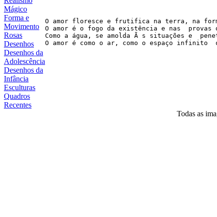
Realismo
Mágico
Forma e
O amor floresce e frutifica na terra, na for
Movimento
O amor é o fogo da existência e nas  provas d
Rosas
Como a água, se amolda Ã s situações e  pene
Desenhos
Desenhos da
Adolescência
Desenhos da
Infância
Esculturas
Quadros
Recentes
Todas as imag