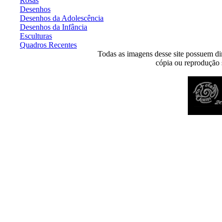
Rosas
Desenhos
Desenhos da Adolescência
Desenhos da Infância
Esculturas
Quadros Recentes
Todas as imagens desse site possuem dir
cópia ou reprodução s
Desenvolvido por
Agência MKP
- Todos os direitos reservados 2026