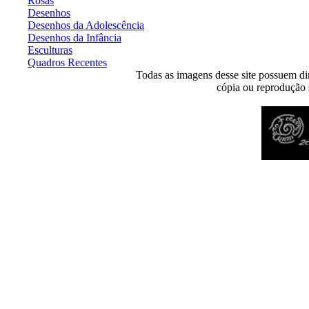
Rosas
Desenhos
Desenhos da Adolescência
Desenhos da Infância
Esculturas
Quadros Recentes
Todas as imagens desse site possuem dir
cópia ou reprodução s
Desenvolvido por
Agência MKP
- Todos os direitos reservados 2026