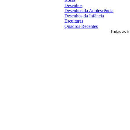
Rosas
Desenhos
Desenhos da Adolescência
Desenhos da Infância
Esculturas
Quadros Recentes
Todas as im
Desenvolvido por
Agência MKP
- Todos o