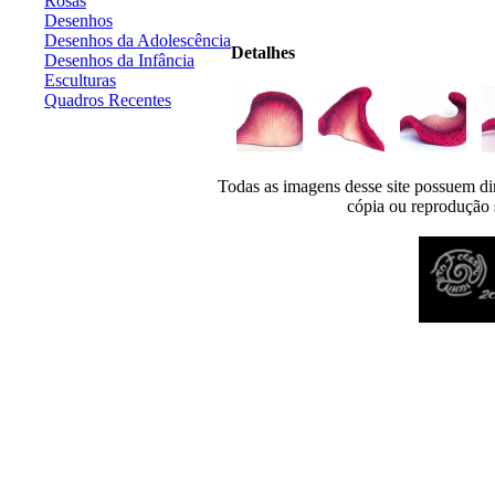
Rosas
Desenhos
Desenhos da Adolescência
Detalhes
Desenhos da Infância
Esculturas
Quadros Recentes
Todas as imagens desse site possuem dir
cópia ou reprodução s
Desenvolvido por
Agência MKP
- Todos os direitos reservados 2026